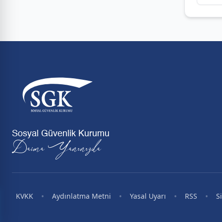
Sosyal Güvenlik Kurumu
Daima Yanınızda
•
•
•
•
KVKK
Aydınlatma Metni
Yasal Uyarı
RSS
S