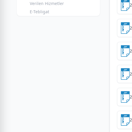
Verilen Hizmetler
2
E-Tebligat
2
2
2
2
2